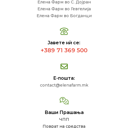
Елена Фарм во С. Дојран
Елена Фарм во Гевгелија
Елена Фарм во Богданци
Јавете нѝ се:
+389 71 369 500
Е-пошта:
contact@elenafarm.mk
Ваши Прашања
ЧПП
Поврат на средства