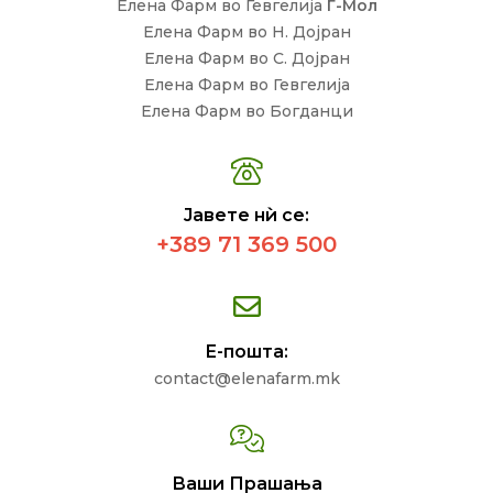
Елена Фарм во Гевгелија
Г-Мол
Елена Фарм во Н. Дојран
Елена Фарм во С. Дојран
Елена Фарм во Гевгелија
Елена Фарм во Богданци
Јавете нѝ се:
+389 71 369 500
Е-пошта:
contact@elenafarm.mk
Ваши Прашања