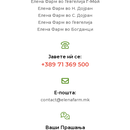
Елена Фарм во Гевгелија
Г-Мол
Елена Фарм во Н. Дојран
Елена Фарм во С. Дојран
Елена Фарм во Гевгелија
Елена Фарм во Богданци
Јавете нѝ се:
+389 71 369 500
Е-пошта:
contact@elenafarm.mk
Ваши Прашања