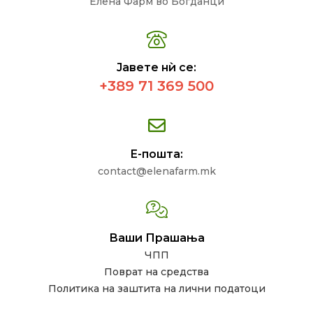
Елена Фарм во Богданци
Јавете нѝ се:
+389 71 369 500
Е-пошта:
contact@elenafarm.mk
Ваши Прашања
ЧПП
Поврат на средства
Политика на заштита на лични податоци