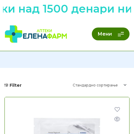
и над 1500 денари низ
Мени
Filter