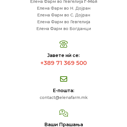
Елена Фарм во Гевгелија
Г-Мол
Елена Фарм во Н. Дојран
Елена Фарм во С. Дојран
Елена Фарм во Гевгелија
Елена Фарм во Богданци
Јавете нѝ се:
+389 71 369 500
Е-пошта:
contact@elenafarm.mk
Ваши Прашања