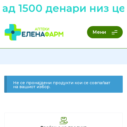
ад 1500 денари низ це
Мени
Не се пронајдени продукти кои се совпаѓаат
на вашиот избор.