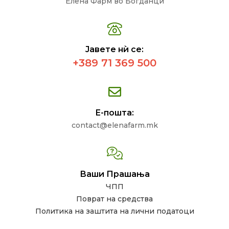
Елена Фарм во Богданци
Јавете нѝ се:
+389 71 369 500
Е-пошта:
contact@elenafarm.mk
Ваши Прашања
ЧПП
Поврат на средства
Политика на заштита на лични податоци