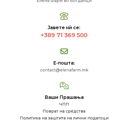
Елена Фарм во Богданци
Јавете нѝ се:
+389 71 369 500
Е-пошта:
contact@elenafarm.mk
Ваши Прашања
ЧПП
Поврат на средства
Политика на заштита на лични податоци