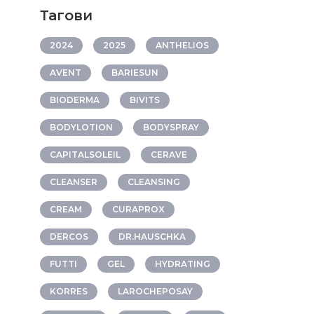
Тагови
2024
2025
ANTHELIOS
AVENT
BARIESUN
BIODERMA
BIVITS
BODYLOTION
BODYSPRAY
CAPITALSOLEIL
CERAVE
CLEANSER
CLEANSING
CREAM
CURAPROX
DERCOS
DR.HAUSCHKA
FUTTI
GEL
HYDRATING
KORRES
LAROCHEPOSAY