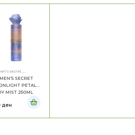
n's secret
,
нато
EN’S SECRET
NLIGHT PETALS
Y MIST 250ML
0
ден