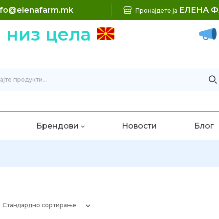
nfo@elenafarm.mk
ЕЛЕНА 
Пронајдете ја
 низ цела
Б
Брендови
Новости
Блог