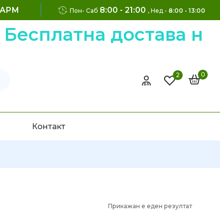
ФАРМ
8:00 - 21:00
Пон- Саб
, Нед -
8:00 - 13:00
есплатна достава на н
0
2
Контакт
Прикажан е еден резултат