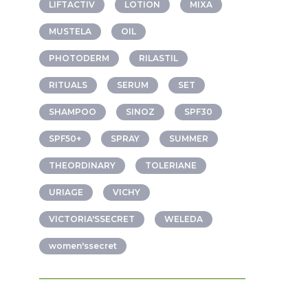
LIFTACTIV
LOTION
MIXA
MUSTELA
OIL
PHOTODERM
RILASTIL
RITUALS
SERUM
SET
SHAMPOO
SINOZ
SPF30
SPF50+
SPRAY
SUMMER
THEORDINARY
TOLERIANE
URIAGE
VICHY
VICTORIA'SSECRET
WELEDA
women'ssecret