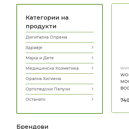
Категории на
продукти
Дигитална Опрема
Здравје
Мајка и Дете
Медицинска Козметика
Wome
Оста
WOM
Орална Хигиена
MOO
BOD
Ортопедски Папучи
Останато
74
Брендови