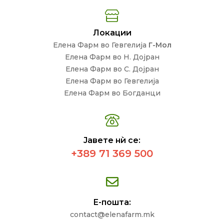
Локации
Елена Фарм во Гевгелија
Г-Мол
Елена Фарм во Н. Дојран
Елена Фарм во С. Дојран
Елена Фарм во Гевгелија
Елена Фарм во Богданци
Јавете нѝ се:
+389 71 369 500
Е-пошта:
contact@elenafarm.mk