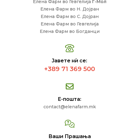
Елена Фарм во Гевгелија
Г-Мол
Елена Фарм во Н. Дојран
Елена Фарм во С. Дојран
Елена Фарм во Гевгелија
Елена Фарм во Богданци
Јавете нѝ се:
+389 71 369 500
Е-пошта:
contact@elenafarm.mk
Ваши Прашања