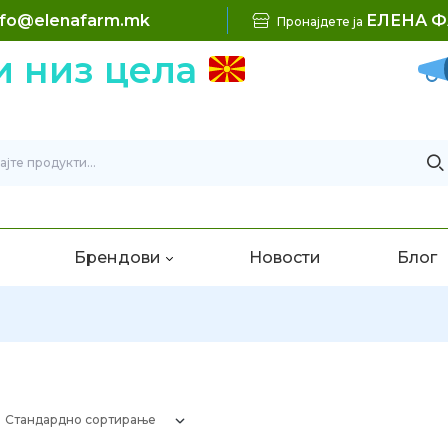
nfo@elenafarm.mk
ЕЛЕНА 
Пронајдете ја
и низ цела
Брендови
Новости
Блог