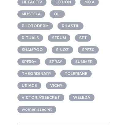
LIFTACTIV
LOTION
MIXA
MUSTELA
OIL
PHOTODERM
RILASTIL
RITUALS
SERUM
SET
SHAMPOO
SINOZ
SPF30
SPF50+
SPRAY
SUMMER
THEORDINARY
TOLERIANE
URIAGE
VICHY
VICTORIA'SSECRET
WELEDA
women'ssecret