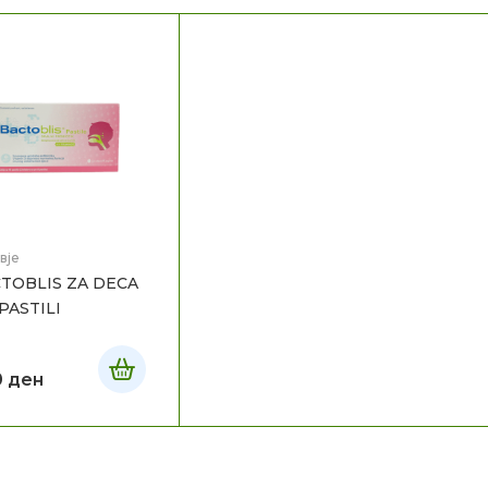
вје
TOBLIS ZA DECA
 PASTILI
0
ден