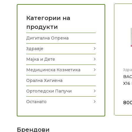
Категории на
продукти
Дигитална Опрема
Здравје
Мајка и Дете
Медицинска Козметика
Здра
BAC
Орална Хигиена
X16
Ортопедски Папучи
Останато
80
Брендови