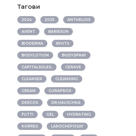
Тагови
2024
2025
ANTHELIOS
AVENT
BARIESUN
BIODERMA
BIVITS
BODYLOTION
BODYSPRAY
CAPITALSOLEIL
CERAVE
CLEANSER
CLEANSING
CREAM
CURAPROX
DERCOS
DR.HAUSCHKA
FUTTI
GEL
HYDRATING
KORRES
LAROCHEPOSAY