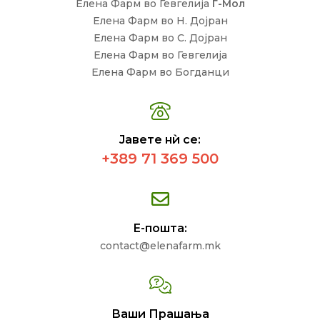
Елена Фарм во Гевгелија
Г-Мол
Елена Фарм во Н. Дојран
Елена Фарм во С. Дојран
Елена Фарм во Гевгелија
Елена Фарм во Богданци
Јавете нѝ се:
+389 71 369 500
Е-пошта:
contact@elenafarm.mk
Ваши Прашања