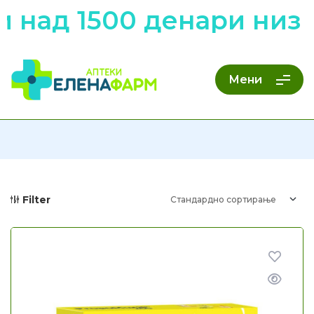
над 1500 денари низ ц
Мени
Filter