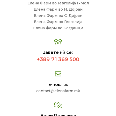
Елена Фарм во Гевгелија
Г-Мол
Елена Фарм во Н. Дојран
Елена Фарм во С. Дојран
Елена Фарм во Гевгелија
Елена Фарм во Богданци
Јавете нѝ се:
+389 71 369 500
Е-пошта:
contact@elenafarm.mk
Ваши Прашања