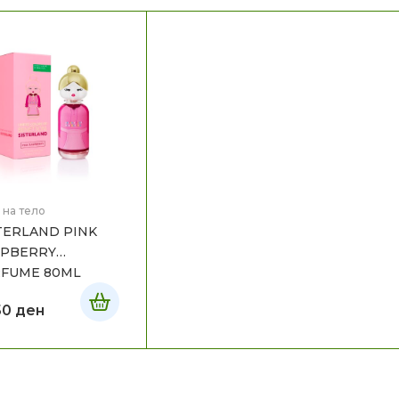
 на тело
TERLAND PINK
SPBERRY
RFUME 80ML
50
ден