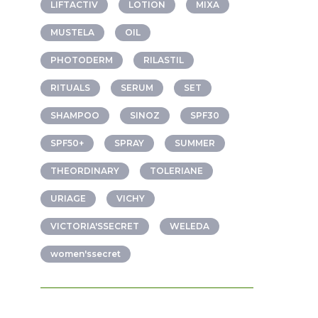
LIFTACTIV
LOTION
MIXA
MUSTELA
OIL
PHOTODERM
RILASTIL
RITUALS
SERUM
SET
SHAMPOO
SINOZ
SPF30
SPF50+
SPRAY
SUMMER
THEORDINARY
TOLERIANE
URIAGE
VICHY
VICTORIA'SSECRET
WELEDA
women'ssecret