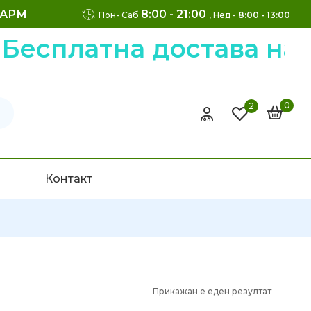
ФАРМ
8:00 - 21:00
Пон- Саб
, Нед -
8:00 - 13:00
есплатна достава на н
0
2
Контакт
Прикажан е еден резултат