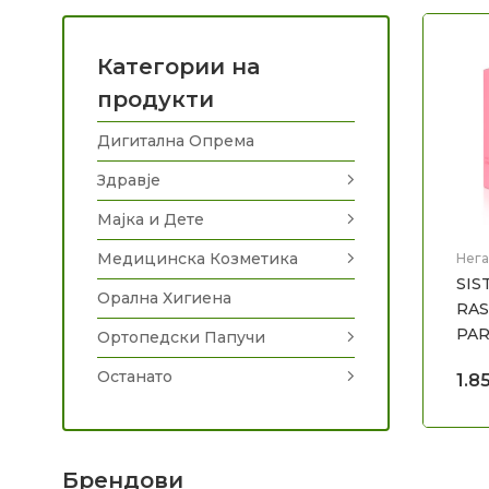
Категории на
продукти
Дигитална Опрема
Здравје
Мајка и Дете
Медицинска Козметика
Нега
SIS
Орална Хигиена
RA
PA
Ортопедски Папучи
Останато
1.8
Брендови