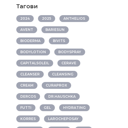
Тагови
2024
2025
ANTHELIOS
AVENT
BARIESUN
BIODERMA
BIVITS
BODYLOTION
BODYSPRAY
CAPITALSOLEIL
CERAVE
CLEANSER
CLEANSING
CREAM
CURAPROX
DERCOS
DR.HAUSCHKA
FUTTI
GEL
HYDRATING
KORRES
LAROCHEPOSAY