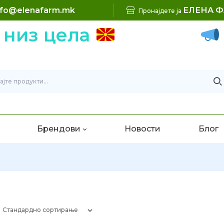
nfo@elenafarm.mk
ЕЛЕНА 
Пронајдете ја
 низ цела
Б
Брендови
Новости
Блог