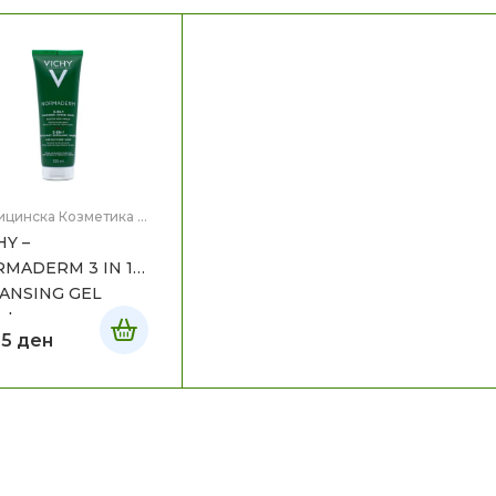
ицинска Козметика
,
 на лице
HY –
MADERM 3 IN 1
ANSING GEL
ml
55
ден