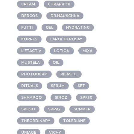
CREAM
CURAPROX
DERCOS
DR.HAUSCHKA
FUTTI
GEL
HYDRATING
KORRES
LAROCHEPOSAY
LIFTACTIV
LOTION
MIXA
MUSTELA
OIL
PHOTODERM
RILASTIL
RITUALS
SERUM
SET
SHAMPOO
SINOZ
SPF30
SPF50+
SPRAY
SUMMER
THEORDINARY
TOLERIANE
URIAGE
VICHY