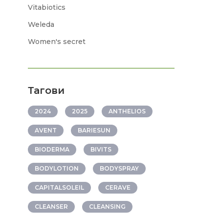
Vitabiotics
Weleda
Women's secret
Тагови
2024
2025
ANTHELIOS
AVENT
BARIESUN
BIODERMA
BIVITS
BODYLOTION
BODYSPRAY
CAPITALSOLEIL
CERAVE
CLEANSER
CLEANSING