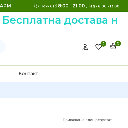
ФАРМ
8:00 - 21:00
Пон- Саб
, Нед -
8:00 - 13:00
есплатна достава на н
0
2
Контакт
Прикажан е еден резултат