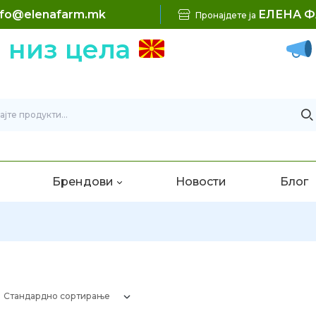
nfo@elenafarm.mk
ЕЛЕНА 
Пронајдете ја
 низ цела
Б
Брендови
Новости
Блог