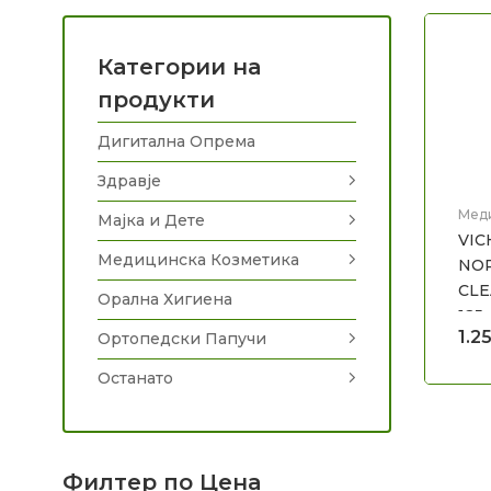
Категории на
продукти
Дигитална Опрема
Здравје
Мед
Мајка и Дете
Нега
VIC
Медицинска Козметика
NOR
CLE
Орална Хигиена
125
1.2
Ортопедски Папучи
Останато
Филтер по Цена