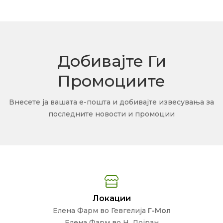
Добивајте Ги
Промоциите
Внесете ја вашата е-пошта и добивајте извесувања за
последните новости и промоции
Локации
Елена Фарм во Гевгелија
Г-Мол
Елена Фарм во Н. Дојран