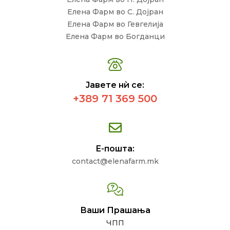
Елена Фарм во С. Дојран
Елена Фарм во Гевгелија
Елена Фарм во Богданци
Јавете нѝ се:
+389 71 369 500
Е-пошта:
contact@elenafarm.mk
Ваши Прашања
ЧПП