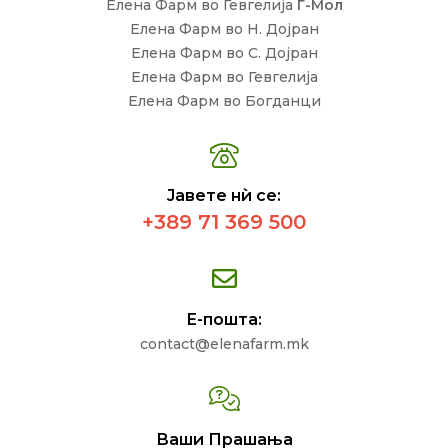
Елена Фарм во Гевгелија
Г-Мол
Елена Фарм во Н. Дојран
Елена Фарм во С. Дојран
Елена Фарм во Гевгелија
Елена Фарм во Богданци
Јавете нѝ се:
+389 71 369 500
Е-пошта:
contact@elenafarm.mk
Ваши Прашања