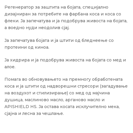
Регенератор за заштита на бојата, специјално
дизајниран за потребите на фарбана коса и коса со
флеки.
Ја запечатува и ја подобрува живоста на бојата,
а воедно нуди неодолив сјај.
Ја запечатува бојата и ја штити од бледнеење со
протеини од киноа.
Ја хидрира и ја подобрува живоста на бојата со мед и
алое.
Помага во обновувањето на премногу обработената
коса и ја штити од надворешни стресори (загадување
на воздухот и стилизирање) со мед од мајчина
душица, маслиново масло, арганово масло и
APISHIELD HS.
Ја остава косата исклучително мека,
сјајна и лесна за чешлање.