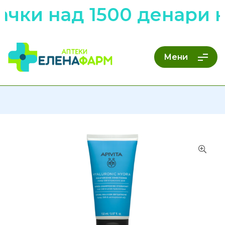
чки над 1500 денари н
Мени