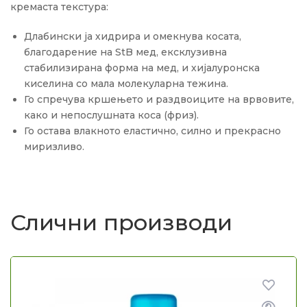
кремаста текстура:
Длабински ја хидрира и омекнува косата,
благодарение на StB мед, ексклузивна
стабилизирана форма на мед, и хијалуронска
киселина со мала молекуларна тежина.
Го спречува кршењето и раздвоиците на врвовите,
како и непослушната коса (фриз).
Го остава влакното еластично, силно и прекрасно
миризливо.
Слични производи