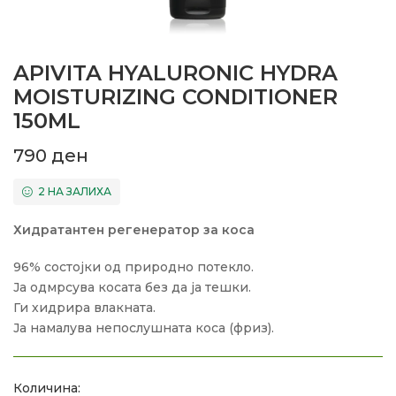
APIVITA HYALURONIC HYDRA
MOISTURIZING CONDITIONER
150ML
790
ден
2 НА ЗАЛИХА
Хидратантен регенератор за коса
96% состојки од природно потекло.
Ја одмрсува косата без да ја тешки.
Ги хидрира влакната.
Ја намалува непослушната коса (фриз).
Количина: