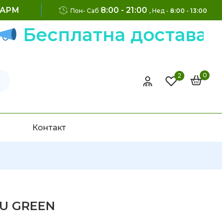
ФАРМ
8:00 - 21:00
Пон- Саб
, Нед -
8:00 - 13:00
есплатна достава на 
0
2
Контакт
U GREEN