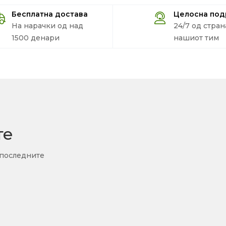
Бесплатна достава
Целосна по
На нарачки од над
24/7 од стран
1500 денари
нашиот тим
те
 последните