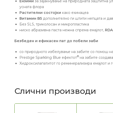
Ензими
за зајакнување на природната заштитна ул
усната флора
Растителни состојки
како ехинацеа
Витамин B5
дополнително ги штити непцата и дав
Без ЅLЅ, триколосан и микропластика
ниско абразивна паста нежна спрема емајлот,
RDA
Безбеден и ефикасен пат до побели заби
со природното избелување на забите со помош на
®
Prestige Sparkling Blue ефектот
на забите создава
Хидроксилапатитот го реминерализира емајлот и г
Слични производи