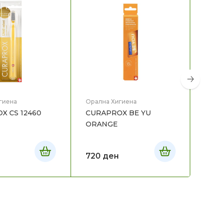
гиена
Орална Хигиена
Ора
X CS 12460
CURAPROX BE YU
CU
ORANGE
SO
720
ден
39