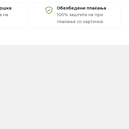
дршка
Обезбедени плаќања
а на
100% заштита на при
плаќање со картичка