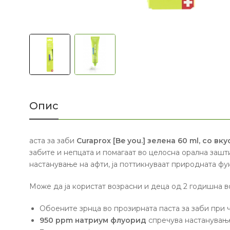
Опис
аста за заби
Curaprox [Be you.] зелена 60 ml, со вк
забите и непцата и помагаат во целосна орална зашти
настанување на афти, ја поттикнуваат природната фун
Може да ја користат возрасни и деца од 2 годишна в
Обоените зрнца во прозирната паста за заби при ч
950 ppm натриум флуорид
спречува настанување