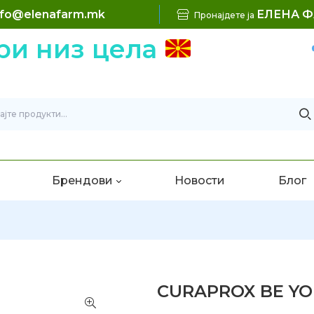
nfo@elenafarm.mk
ЕЛЕНА 
Пронајдете ја
 низ цела
Б
Брендови
Новости
Блог
CURAPROX BE YO