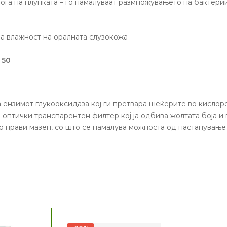
ога на плунката – го намалуваат размножувањето на бактери
а влажност на оралната слузокожа
 50
 ензимот глукооксидаза кој ги претвара шеќерите во кислор
 оптички транспарентен филтер кој ја одбива жолтата боја и
о прави мазен, со што се намалува можноста од настанување