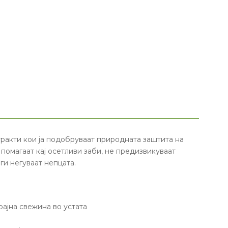
ракти кои ја подобруваат природната заштита на
 помагаат кај осетливи заби, не предизвикуваат
ги негуваат непцата.
рајна свежина во устата