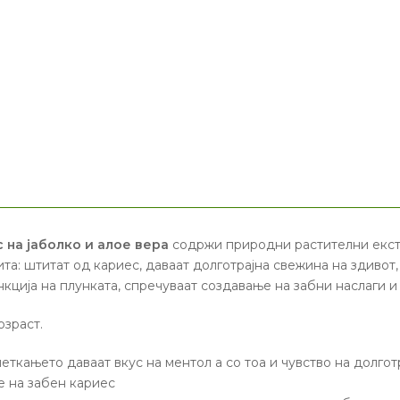
ус на јаболко и алое вера
содржи природни растителни екст
та: штитат од кариес, даваат долготрајна свежина на здивот,
кција на плунката, спречуваат создавање на забни наслаги и 
озраст.
еткањето даваат вкус на ментол а со тоа и чувство на долгот
 на забен кариес