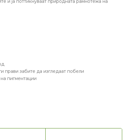
ите и ја поттикнуваат природната рамнотежа на
од
 ги прави забите да изгледаат побели
 на пигментации