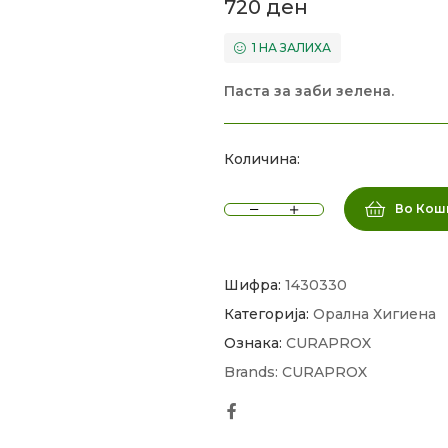
720
ден
1 НА ЗАЛИХА
Паста за заби зелена.
Количина:
Во Кош
Шифра:
1430330
Категорија:
Орална Хигиена
Ознака:
CURAPROX
Brands:
CURAPROX
Facebook