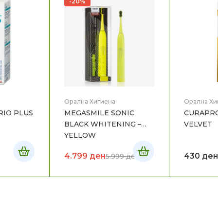
-20%
Орална Хигиена
Орална Хи
RIO PLUS
MEGASMILE SONIC
CURAPRO
BLACK WHITENING –
VELVET
YELLOW
4.799
ден
430
ден
5.999
ден