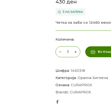
430
ден
3 НА ЗАЛИХА
Четка за заби со 12460 меки
Количина:
Во Кош
Шифра:
1430318
Категорија:
Орална Хигиена
Ознака:
CURAPROX
Brands:
CURAPROX
Facebook