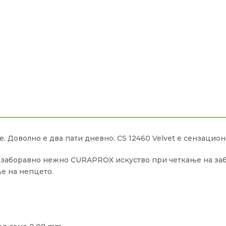
е. Доволно е два пати дневно. CS 12460 Velvet е сензацио
заборавно нежно CURAPROX искуство при четкање на забит
ње на непцето.