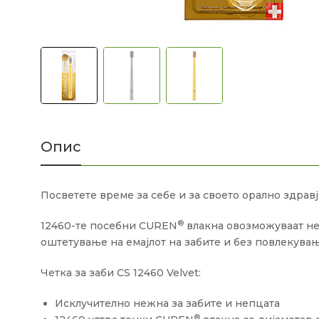
Опис
Посветете време за себе и за своето орално здравј
®
12460-те посебни CUREN
влакна овозможуваат не
оштетување на емајлот на забите и без повлекува
Четка за заби CS 12460 Velvet:
Исклучително нежна за забите и непцата
®