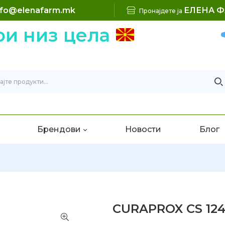
nfo@elenafarm.mk
ЕЛЕНА 
Пронајдете ја
ри низ цела
Брендови
Новости
Блог
CURAPROX CS 12