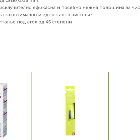
од само 0.08 mm
 исклучително ефикасна и посебно нежна површина за чи
ата за оптимално и едноставно чистење
ткање под агол од 45 степени