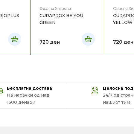
Орална Хигиена
Орална Хи
RIOPLUS
CURAPROX BE YOU
CURAPRO
GREEN
YELLOW
720
ден
720
ден
Бесплатна достава
Целосна по
На нарачки од над
24/7 од стран
1500 денари
нашиот тим