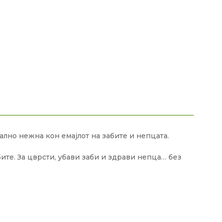
нално нежна кон емајлот на забите и непцата.
е. За цврсти, убави заби и здрави непца… без