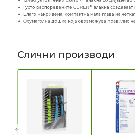
12460 ултра тенки CUREN
влакна со дијаметар 
®
Густо распоредените CUREN
влакна создаваат
Благо накривена, компактна мала глава на четк
Осумаголна дршка која овозможува правилно че
Слични производи