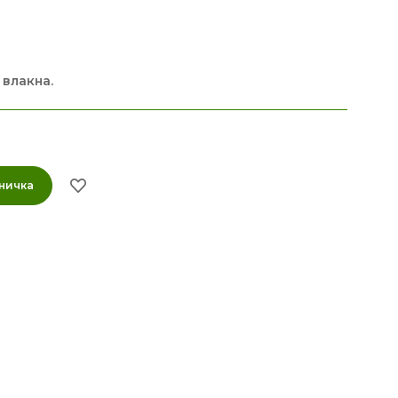
 влакна.
ничка