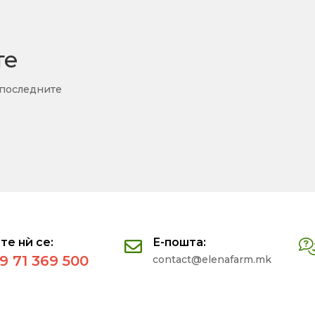
те
 последните
те нѝ се:
Е-пошта:
9 71 369 500
contact@elenafarm.mk