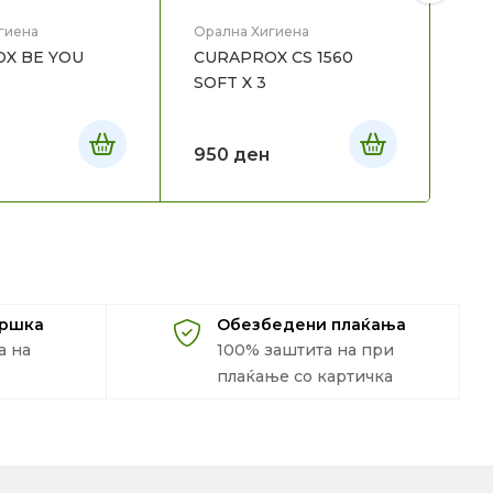
гиена
Орална Хигиена
Ора
X BE YOU
CURAPROX CS 1560
ME
SOFT X 3
ЧЕ
WH
950
ден
94
дршка
Обезбедени плаќања
а на
100% заштита на при
плаќање со картичка