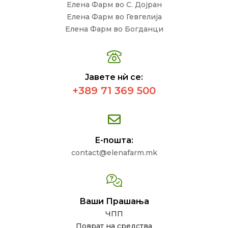
Елена Фарм во С. Дојран
Елена Фарм во Гевгелија
Елена Фарм во Богданци
Јавете нѝ се:
+389 71 369 500
Е-пошта:
contact@elenafarm.mk
Ваши Прашања
ЧПП
Поврат на средства