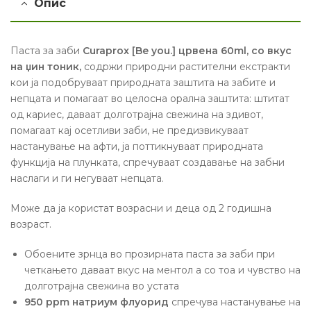
Опис
Паста за заби
Curaprox [Be you.] црвена 60ml, со вкус
на џин тоник,
содржи природни растителни екстракти
кои ја подобруваат природната заштита на забите и
непцата и помагаат во целосна орална заштита: штитат
од кариес, даваат долготрајна свежина на здивот,
помагаат кај осетливи заби, не предизвикуваат
настанување на афти, ја поттикнуваат природната
функција на плунката, спречуваат создавање на забни
наслаги и ги негуваат непцата.
Може да ја користат возрасни и деца од 2 годишна
возраст.
Обоените зрнца во прозирната паста за заби при
четкањето даваат вкус на ментол а со тоа и чувство на
долготрајна свежина во устата
950 ppm натриум флуорид
спречува настанување на