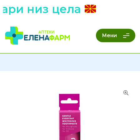
ри низ цела
Мени