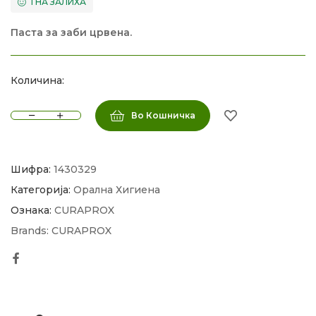
1 НА ЗАЛИХА
Паста за заби црвена.
Количина:
Во Кошничка
Шифра:
1430329
Категорија:
Орална Хигиена
Ознака:
CURAPROX
Brands:
CURAPROX
Facebook