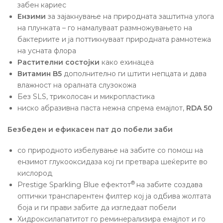
забен кариес
Ензими
за зајакнување на природната заштитна улога
на плунката – го намалуваат размножувањето на
бактериите и ја поттикнуваат природната рамнотежа
на усната флора
Растителни состојки
како ехинацеа
Витамин B5
дополнително ги штити непцата и дава
влажност на оралната слузокожа
Без ЅLЅ, триколосан и микропластика
ниско абразивна паста нежна спрема емајлот,
RDA 50
Безбеден и ефикасен пат до побели заби
со природното избелување на забите со помош на
ензимот глукооксидаза кој ги претвара шеќерите во
кислород
®
Prestige Sparkling Blue ефектот
на забите создава
оптички транспарентен филтер кој ја одбива жолтата
боја и ги прави забите да изгледаат побели
Хидроксилапатитот го реминерализира емајлот и го