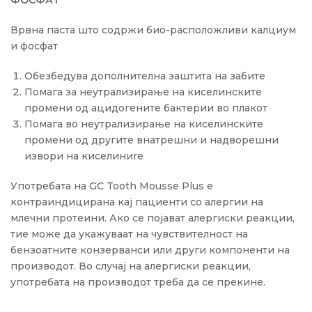
ФОСФАТ
Врвна паста што содржи био-расположливи калциум
и фосфат
Обезбедува дополнителна заштита на забите
Помага за неутрализирање на киселинските
промени од ацидогените бактерии во плакот
Помага во неутрализирање на киселинските
промени од другите внатрешни и надворешни
извори на киселиниre
Употребата на GC Tooth Mousse Plus е
контраиндицирана кај пациенти со алергии на
млечни протеини. Ако се појават алергиски реакции,
тие може да укажуваат на чувствителност на
бензоатните конзерванси или други компоненти на
производот. Во случај на алергиски реакции,
употребата на производот треба да се прекине.