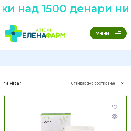
и над 1500 денари низ
Мени
Filter