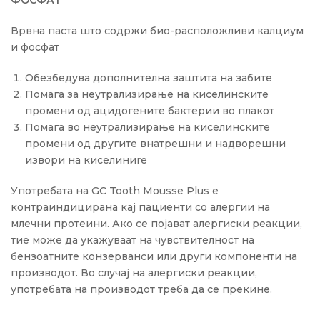
ФОСФАТ
Врвна паста што содржи био-расположливи калциум
и фосфат
Обезбедува дополнителна заштита на забите
Помага за неутрализирање на киселинските
промени од ацидогените бактерии во плакот
Помага во неутрализирање на киселинските
промени од другите внатрешни и надворешни
извори на киселиниre
Употребата на GC Tooth Mousse Plus е
контраиндицирана кај пациенти со алергии на
млечни протеини. Ако се појават алергиски реакции,
тие може да укажуваат на чувствителност на
бензоатните конзерванси или други компоненти на
производот. Во случај на алергиски реакции,
употребата на производот треба да се прекине.