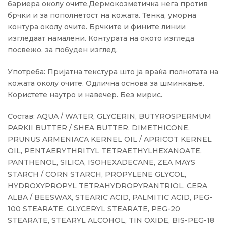
бариера околу очите.Дермокозметичка нега против
брчки и за пополнетост на кожата. Тенка, уморна
контура околу очите. Брчките и фините линии
изгледаат намалени. Контурата на окото изгледа
посвежо, за побуден изглед.
Употреба: Пријатна текстура што ја враќа полнотата на
кожата околу очите. Одлична основа за шминкање.
Користете наутро и навечер. Без мирис.
Состав: AQUA / WATER, GLYCERIN, BUTYROSPERMUM
PARKII BUTTER / SHEA BUTTER, DIMETHICONE,
PRUNUS ARMENIACA KERNEL OIL / APRICOT KERNEL
OIL, PENTAERYTHRITYL TETRAETHYLHEXANOATE,
PANTHENOL, SILICA, ISOHEXADECANE, ZEA MAYS
STARCH / CORN STARCH, PROPYLENE GLYCOL,
HYDROXYPROPYL TETRAHYDROPYRANTRIOL, CERA
ALBA / BEESWAX, STEARIC ACID, PALMITIC ACID, PEG-
100 STEARATE, GLYCERYL STEARATE, PEG-20
STEARATE, STEARYL ALCOHOL, TIN OXIDE, BIS-PEG-18