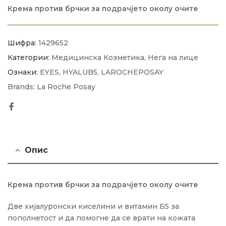
Крема против брчки за подрачјето околу очите
Шифра:
1429652
Категории:
Медицинска Козметика
,
Нега на лице
Ознаки:
EYES
,
HYALUB5
,
LAROCHEPOSAY
Brands:
La Roche Posay
Facebook
Опис
Крема против брчки за подрачјето околу очите
Две хијалуронски киселини и витамин Б5 за
пополнетост и да помогне да се врати на кожата