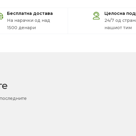
Бесплатна достава
Целосна по
На нарачки од над
24/7 од стран
1500 денари
нашиот тим
те
 последните