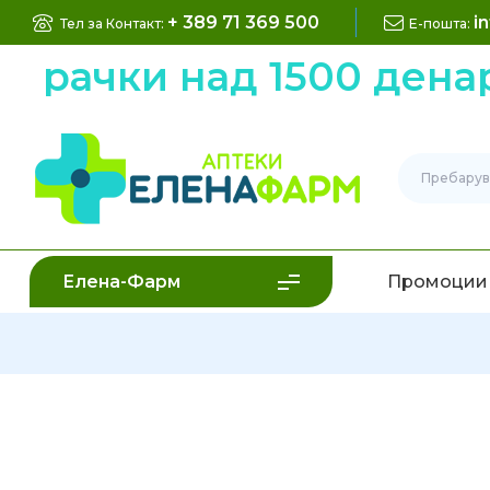
+ 389 71 369 500
i
Тел за Контакт:
Е-пошта:
арачки над 1500 денар
Елена-Фарм
Промоции