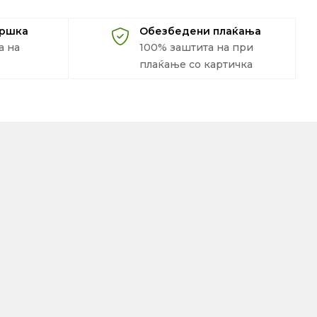
дршка
Обезбедени плаќања
а на
100% заштита на при
плаќање со картичка