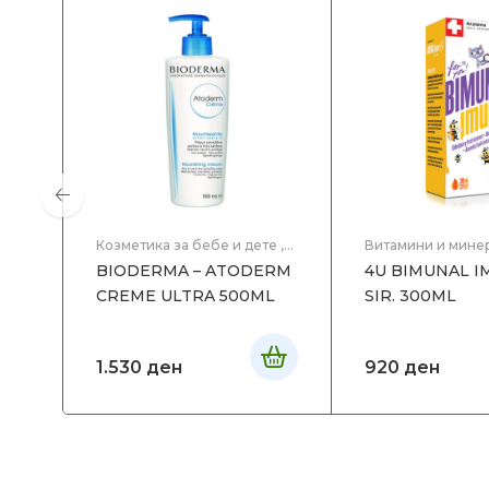
Козметика за бебе и дете
,
Витамини и мине
Мајка и Дете
,
Медицинска
Витамини/пробио
BIODERMA – ATODERM
4U BIMUNAL 
Козметика
,
Нега на тело
бебе и дете
,
Здр
и Дете
CREME ULTRA 500ML
SIR. 300ML
1.530
ден
920
ден