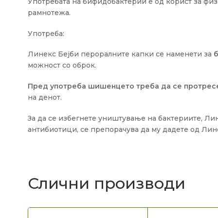
Употребата на бифидобактерии е од корист за фи
рамнотежа.
Употреба:
Линекс Бејби пероралните капки се наменети за
б
можност со оброк.
Пред употреба шишенцето треба да се протрес
на денот.
За да се избегнете уништување на бактериите, Ли
антибиотици, се препорачува да му дадете од Лин
Слични производи