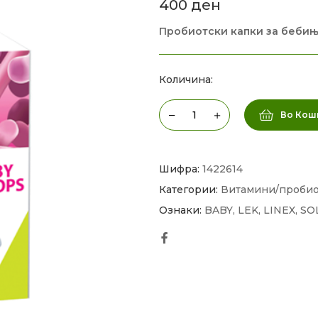
400
ден
Пробиотски капки за бебињ
Количина:
Во Кош
Шифра:
1422614
Категории:
Витамини/пробиот
Ознаки:
BABY
,
LEK
,
LINEX
,
SO
Facebook