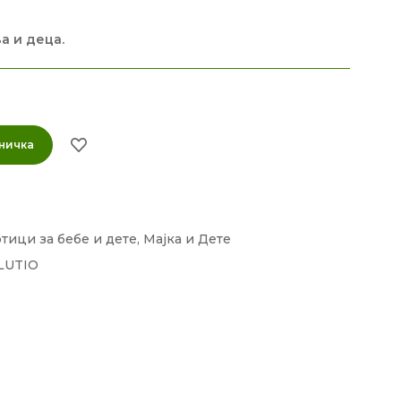
а и деца.
ничка
ици за бебе и дете
,
Мајка и Дете
LUTIO