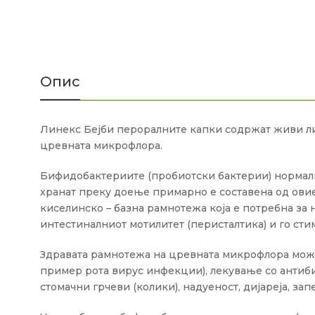
Опис
Линекс Бејби пероралните капки содржат живи 
цревната микрофлора.
Бифидобактериите (пробиотски бактерии) нормалн
хранат преку доење примарно е составена од овие 
киселинско – базна рамнотежа која е потребна за 
интестиналниот мотилитет (перисталтика) и го сти
Здравата рамнотежа на цревната микрофлора може
пример рота вирус инфекции), лекување со антиб
стомачни грчеви (колики), надуеност, дијареја, за