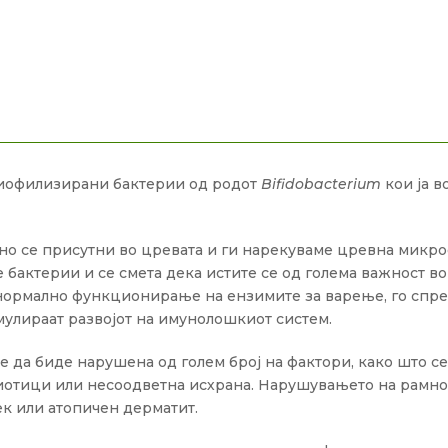
лиофилизирани бактерии од родот
Bifidobacterium
кои ја в
о се присутни во цревата и ги нарекуваме цревна микро
бактерии и се смета дека истите се од голема важност во 
нормално функционирање на ензимите за варење, го спречу
мулираат развојот на имунолошкиот систем.
 да биде нарушена од голем број на фактори, како што с
иотици или несоодветна исхрана. Нарушувањето на рамно
пек или атопичен дерматит.