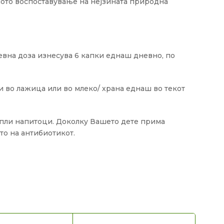
ото воспоставување на нејзината природна
вна доза изнесува 6 капки еднаш дневно, по
 во лажица или во млеко/ храна еднаш во текот
топли напитоци. Доколку Вашето дете прима
то на антибиотикот.