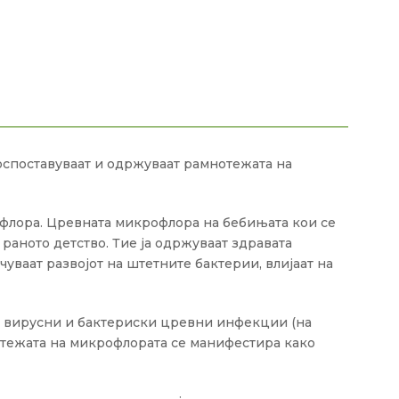
оспоставуваат и одржуваат рамнотежата на
флора. Цревната микрофлора на бебињата кои се
раното детство. Тие ја одржуваат здравата
ваат развојот на штетните бактерии, влијаат на
е вирусни и бактериски цревни инфекции (на
тежата на микрофлората се манифестира како