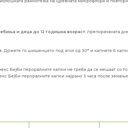
зиолошката рамнотежа на цревната микрофлора и повторн
ебиња и деца до 12 годишна возраст:
препорачаната дне
е.
Држете го шишенцето под агол од 30° и капнете 6 капки
некс Бејби пероралните капки не треба да се мешаат со 
екс Бејби пероралните капки најрано 3 часа после земање