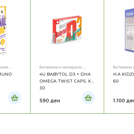
рали
,
Витамини и минерали
,
Витамини 
тици за
Витамини/пробиотици за
Витамини/
IMUNO
4U BABYTOL D3 + DHA
H.A KIDZ
авје
,
Мајка
бебе и дете
,
Здравје
,
Мајка
бебе и де
и Дете
и Дете
OMEGA TWIST CAPS. X
60
30
590
ден
1.100
де