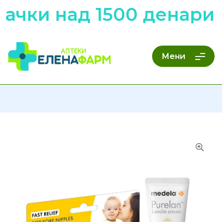
чки над 1500 денари н
Мени