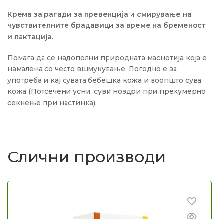
Крема за рагади за превенција и смирување на
чувствителните брадавици за време на бременост
и лактација.
Помага да се надополни природната маснотија која е
намалена со често вшмукување. Погодно е за
употреба и кај сувата бебешка кожа и воопшто сува
кожа (Потсечени усни, суви ноздри при прекумерно
секнење при настинка).
Слични производи