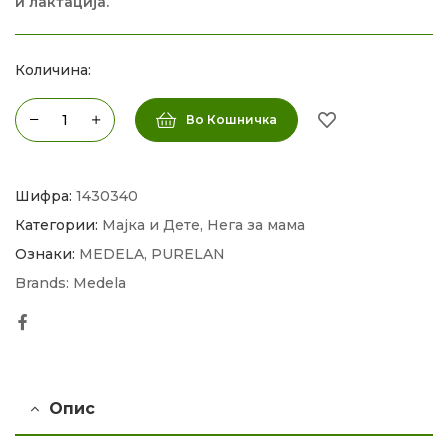
и лактација.
Количина:
Во Кошничка
Шифра:
1430340
Категории:
Мајка и Дете
,
Нега за мама
Ознаки:
MEDELA
,
PURELAN
Brands:
Medela
Facebook
Опис