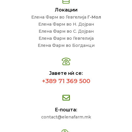
Локации
Елена Фарм во Гевгелија
Г-Мол
Елена Фарм во Н. Дојран
Елена Фарм во С. Дојран
Елена Фарм во Гевгелија
Елена Фарм во Богданци
Јавете нѝ се:
+389 71 369 500
Е-пошта:
contact@elenafarm.mk