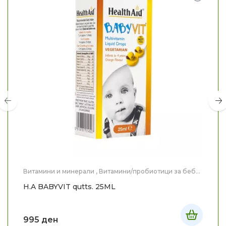
Витамини и минерали
,
Витамини/пробиотици за бебе
и дете
,
Здравје
,
Мајка и Дете
H.A BABYVIT qutts. 25ML
995
ден