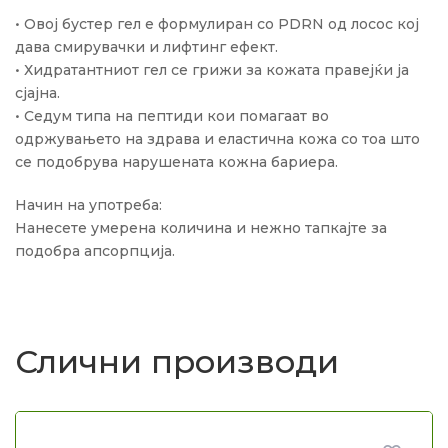
• Овој бустер гел е формулиран со PDRN од лосос кој
дава смирувачки и лифтинг ефект.
• Хидратантниот гел се грижи за кожата правејќи ја
сјајна.
• Седум типа на пептиди кои помагаат во
одржувањето на здрава и еластична кожа со тоа што
се подобрува нарушената кожна бариера.
Начин на употреба:
Нанесете умерена количина и нежно тапкајте за
подобра апсорпција.
Слични производи