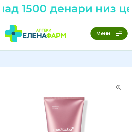
д 1500 денари низ цел
Мени