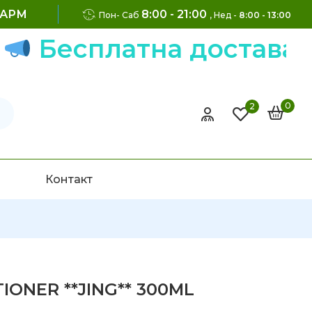
ФАРМ
8:00 - 21:00
Пон- Саб
, Нед -
8:00 - 13:00
Бесплатна достава на 
0
2
Контакт
IONER **JING** 300ML