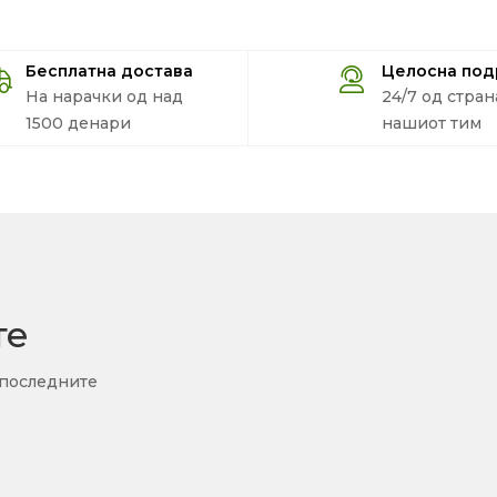
Бесплатна достава
Целосна по
На нарачки од над
24/7 од стран
1500 денари
нашиот тим
те
 последните