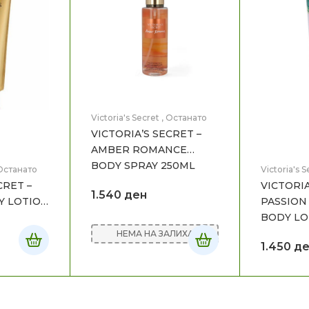
Victoria's Secret
,
Останато
VICTORIA’S SECRET –
AMBER ROMANCE
BODY SPRAY 250ML
Останато
Victoria's S
CRET –
VICTORIA
1.540
ден
Y LOTION
PASSION
BODY LO
НЕМА НА ЗАЛИХА
1.450
де