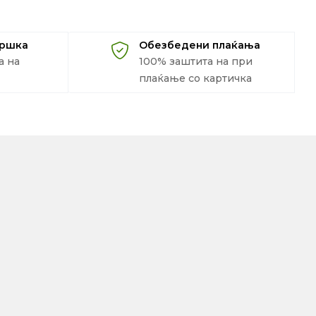
дршка
Обезбедени плаќања
а на
100% заштита на при
плаќање со картичка