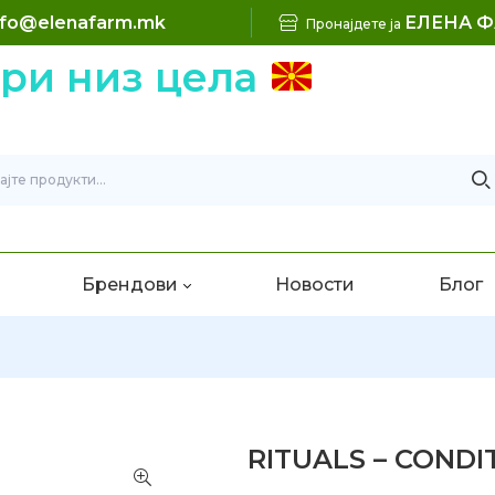
nfo@elenafarm.mk
ЕЛЕНА 
Пронајдете ја
 низ цела
Брендови
Новости
Блог
RITUALS – CONDIT