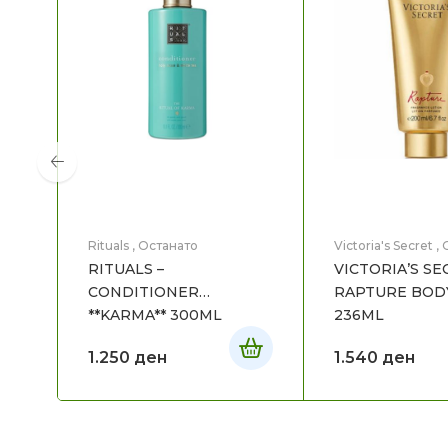
Rituals
,
Останато
Victoria's Secret
,
RITUALS –
VICTORIA’S SE
CONDITIONER
RAPTURE BOD
**KARMA** 300ML
236ML
1.250
ден
1.540
ден