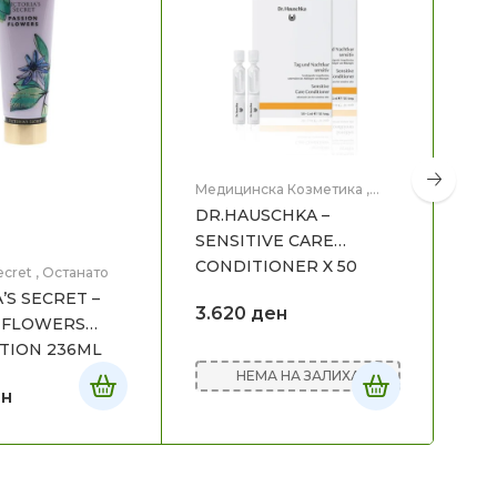
Медицинска Козметика
,
Нега на лице
DR.HAUSCHKA –
SENSITIVE CARE
CONDITIONER X 50
ecret
,
Останато
Vict
’S SECRET –
VIC
3.620
ден
 FLOWERS
PIN
TION 236ML
25
НЕМА НА ЗАЛИХА
н
1.