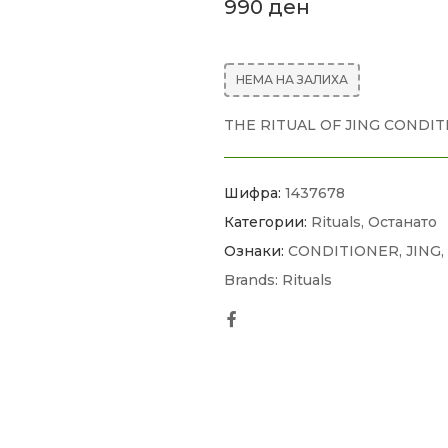
990
ден
НЕМА НА ЗАЛИХА
THE RITUAL OF JING CONDI
Шифра:
1437678
Категории:
Rituals
,
Останато
Ознаки:
CONDITIONER
,
JING
,
Brands:
Rituals
Facebook