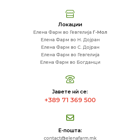
Локации
Елена Фарм во Гевгелија
Г-Мол
Елена Фарм во Н. Дојран
Елена Фарм во С. Дојран
Елена Фарм во Гевгелија
Елена Фарм во Богданци
Јавете нѝ се:
+389 71 369 500
Е-пошта:
contact@elenafarm.mk