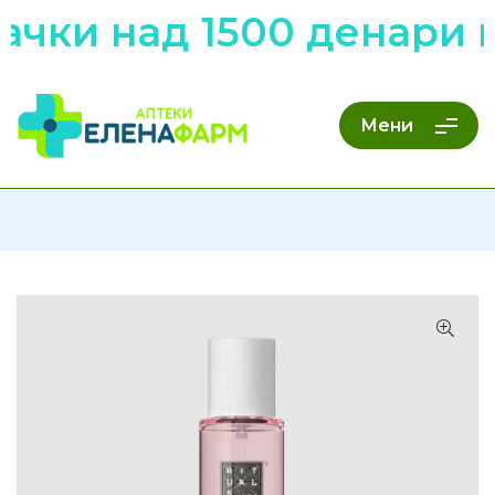
чки над 1500 денари н
Мени