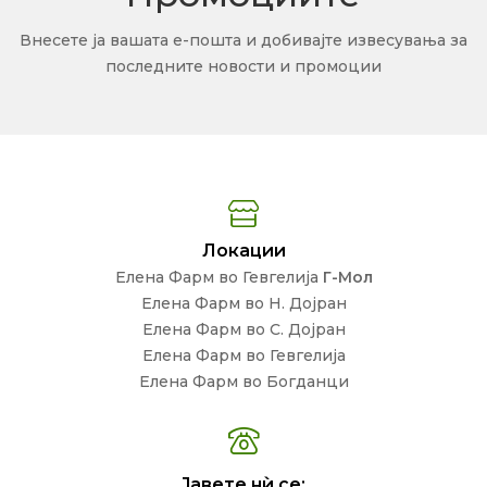
Внесете ја вашата е-пошта и добивајте извесувања за
последните новости и промоции
Локации
Елена Фарм во Гевгелија
Г-Мол
Елена Фарм во Н. Дојран
Елена Фарм во С. Дојран
Елена Фарм во Гевгелија
Елена Фарм во Богданци
Јавете нѝ се: