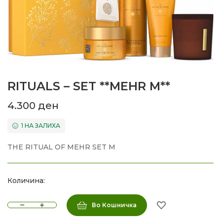
RITUALS – SET **MEHR M**
4.300
ден
1 НА ЗАЛИХА
THE RITUAL OF MEHR SET M
Количина:
Во Кошничка