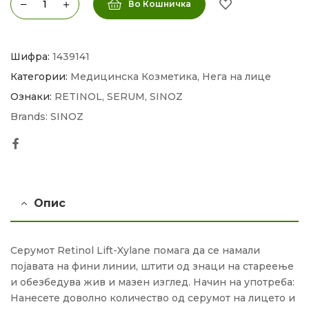
Во Кошничка
Шифра:
1439141
Категории:
Медицинска Козметика
,
Нега на лице
Ознаки:
RETINOL
,
SERUM
,
SINOZ
Brands:
SINOZ
Facebook
Опис
Серумот Retinol Lift-Xylane помага да се намали
појавата на фини линии, штити од знаци на стареење
и обезбедува жив и мазен изглед. Начин на употреба:
Нанесете доволно количество од серумот на лицето и