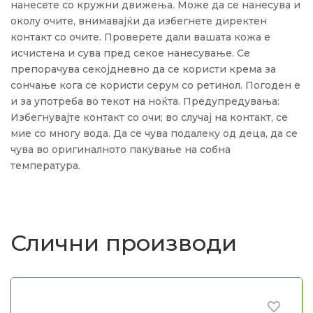
нанесете со кружни движења. Може да се нанесува и
околу очите, внимавајќи да избегнете директен
контакт со очите. Проверете дали вашата кожа е
исчистена и сува пред секое нанесување. Се
препорачува секојдневно да се користи крема за
сончање кога се користи серум со ретинол. Погоден е
и за употреба во текот на ноќта. Предупредувања:
Избегнувајте контакт со очи; во случај на контакт, се
мие со многу вода. Да се ​​чува подалеку од деца, да се
чува во оригиналното пакување на собна
температура.
Слични производи