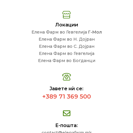
Локации
Елена Фарм во Гевгелија
Г-Мол
Елена Фарм во Н. Дојран
Елена Фарм во С. Дојран
Елена Фарм во Гевгелија
Елена Фарм во Богданци
Јавете нѝ се:
+389 71 369 500
Е-пошта:
contact@elenafarm.mk