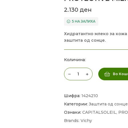
2.130
ден
5 НА ЗАЛИХА
Хидратантно млеко за кожа 
заштита од сонце.
Количина:
Во Кош
Шифра:
1424210
Категории:
Заштита од сонце
Ознаки:
CAPITALSOLEIL
,
PRO
Brands:
Vichy