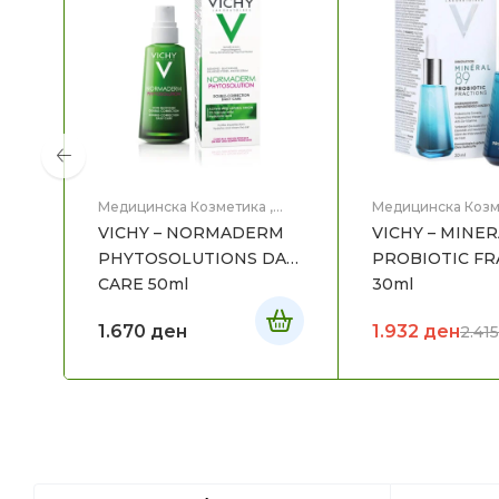
Медицинска Козметика
,
Медицинска Козм
Нега на лице
Нега на лице
VICHY – NORMADERM
VICHY – MINER
PHYTOSOLUTIONS DAY
PROBIOTIC FR
CARE 50ml
30ml
1.670
ден
1.932
ден
2.41