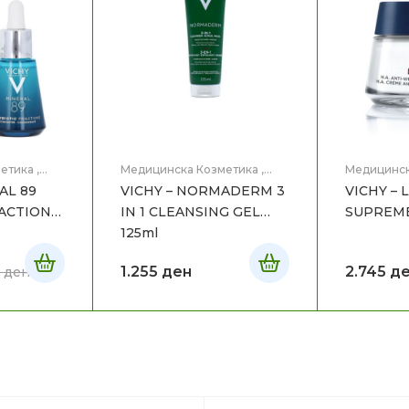
етика
,
Медицинска Козметика
,
Медицинск
Нега на лице
Нега на ли
AL 89
VICHY – NORMADERM 3
VICHY – 
ACTIONS
IN 1 CLEANSING GEL
SUPREME
125ml
1.255
ден
2.745
д
5
ден