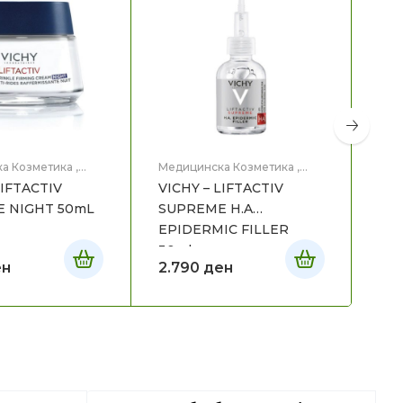
а Козметика
,
Медицинска Козметика
,
Мед
це
Нега на лице
Нег
LIFTACTIV
VICHY – LIFTACTIV
VIC
 NIGHT 50mL
SUPREME H.A
VI
EPIDERMIC FILLER
SE
30ml
ен
2.790
ден
3.