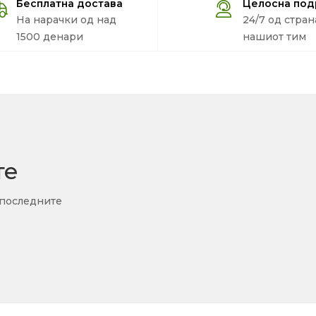
Бесплатна достава
Целосна по
На нарачки од над
24/7 од стран
1500 денари
нашиот тим
те
 последните