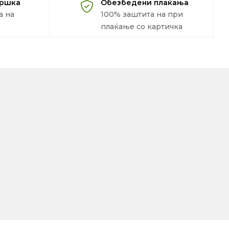
дршка
Обезбедени плаќања
а на
100% заштита на при
плаќање со картичка