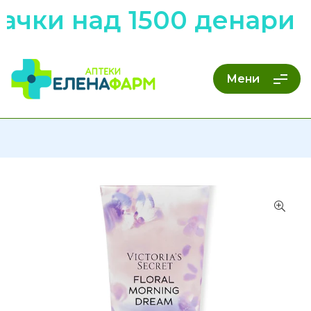
чки над 1500 денари н
Мени