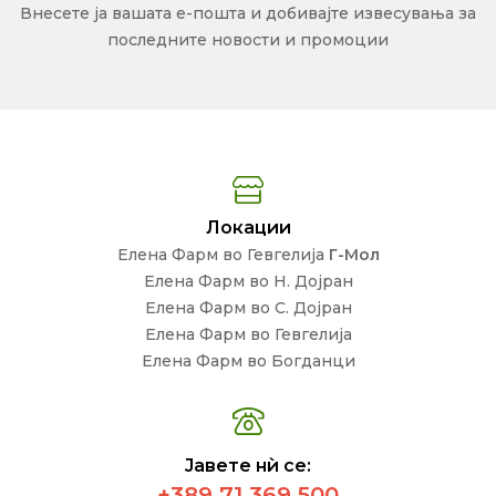
Внесете ја вашата е-пошта и добивајте извесувања за
последните новости и промоции
Локации
Елена Фарм во Гевгелија
Г-Мол
Елена Фарм во Н. Дојран
Елена Фарм во С. Дојран
Елена Фарм во Гевгелија
Елена Фарм во Богданци
Јавете нѝ се:
+389 71 369 500