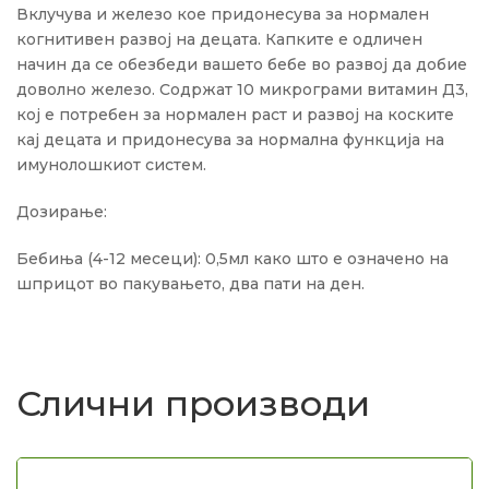
Вклучува и железо кое придонесува за нормален
когнитивен развој на децата. Капките е одличен
начин да се обезбеди вашето бебе во развој да добие
доволно железо. Содржат 10 микрограми витамин Д3,
кој е потребен за нормален раст и развој на коските
кај децата и придонесува за нормална функција на
имунолошкиот систем.
Дозирање:
Бебиња (4-12 месеци): 0,5мл како што е означено на
шприцот во пакувањето, два пати на ден.
Слични производи