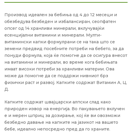
Производ идеален за бебиња од 4 до 12 месеци и
обезбедува безбеден и избалансиран, сеопфатен
опсег од 14 хранливи минерали, вклучувајќи
есенцијални витамини и минерали. Мулти-
витамински капки формулрани се на така што се
земени предвид посебните потреби на бебето, за да
понуди формула, која ќе помогне да се осигура внесот
на витамини и минерали, во време кога бебињата
имаат високи потреби за хранливи материи. Ова
може да помогне да се поддржи нивниот брз
физички раст и развој. Капките содржат Витамин А, Ц,
Д.
Капките содржат швајцарски алпски слад како
природен извор на енергија. Во пакувањето вклучен
е и мерен шприц за дозирање, кој ќе ви овозможи
безбедно давање на капките на јазикот на вашето
бебе, идеално непосредно пред да го храните.