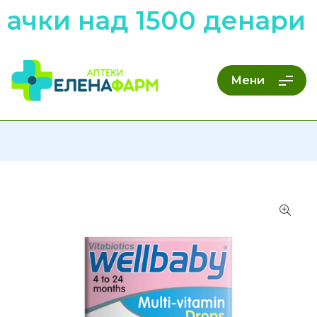
чки над 1500 денари н
Мени