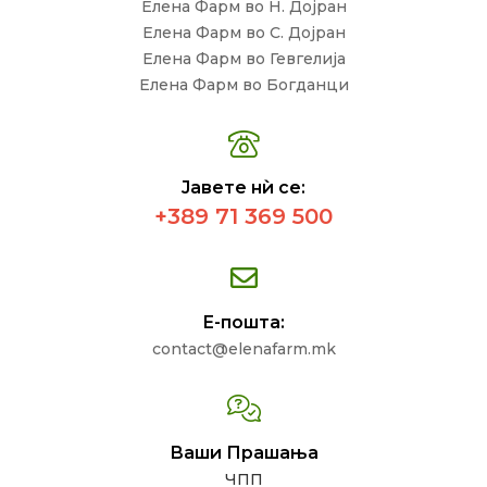
Елена Фарм во Н. Дојран
Елена Фарм во С. Дојран
Елена Фарм во Гевгелија
Елена Фарм во Богданци
Јавете нѝ се:
+389 71 369 500
Е-пошта:
contact@elenafarm.mk
Ваши Прашања
ЧПП