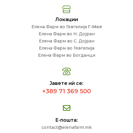
Локации
Елена Фарм во Гевгелија
Г-Мол
Елена Фарм во Н. Дојран
Елена Фарм во С. Дојран
Елена Фарм во Гевгелија
Елена Фарм во Богданци
Јавете нѝ се:
+389 71 369 500
Е-пошта:
contact@elenafarm.mk