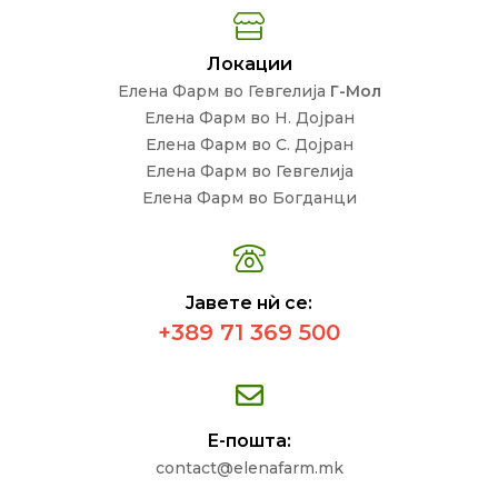
Локации
Елена Фарм во Гевгелија
Г-Мол
Елена Фарм во Н. Дојран
Елена Фарм во С. Дојран
Елена Фарм во Гевгелија
Елена Фарм во Богданци
Јавете нѝ се:
+389 71 369 500
Е-пошта:
contact@elenafarm.mk