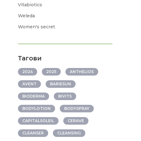
Vitabiotics
Weleda
Women's secret
Тагови
2024
2025
ANTHELIOS
AVENT
BARIESUN
BIODERMA
BIVITS
BODYLOTION
BODYSPRAY
CAPITALSOLEIL
CERAVE
CLEANSER
CLEANSING