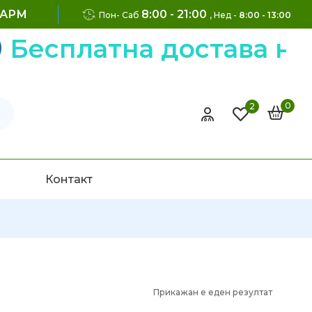
ФАРМ
8:00 - 21:00
Пон- Саб
, Нед -
8:00 - 13:00
латна достава на нара
0
2
Контакт
Прикажан е еден резултат