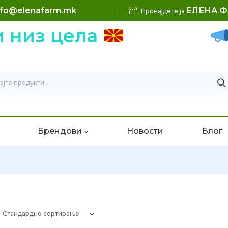
nfo@elenafarm.mk
ЕЛЕНА 
Пронајдете ја
з цела
Бесп
Брендови
Новости
Блог