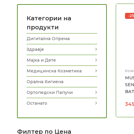
-2
Категории на
продукти
Дигитална Опрема
Здравје
Мајка и Дете
Медицинска Козметика
Козм
дете
MUS
Орална Хигиена
SEN
BAT
Ортопедски Папучи
Останато
34
Филтер по Цена