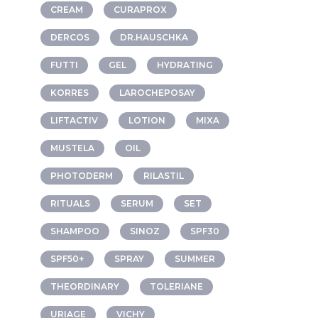
CREAM
CURAPROX
DERCOS
DR.HAUSCHKA
FUTTI
GEL
HYDRATING
KORRES
LAROCHEPOSAY
LIFTACTIV
LOTION
MIXA
MUSTELA
OIL
PHOTODERM
RILASTIL
RITUALS
SERUM
SET
SHAMPOO
SINOZ
SPF30
SPF50+
SPRAY
SUMMER
THEORDINARY
TOLERIANE
URIAGE
VICHY