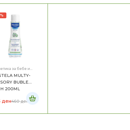
5%
етика за бебе и
,
Мајка и Дете
TELA MULTY-
SORY BUBLE
H 200ML
5
ден
460
ден