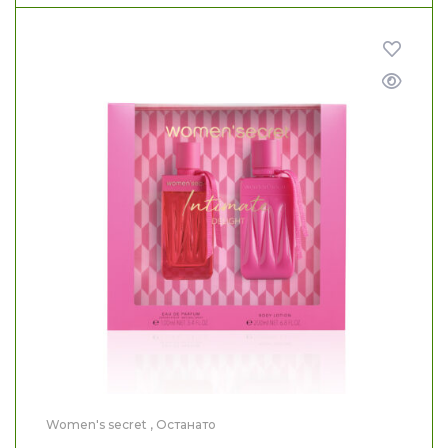
Women's secret
,
Останато