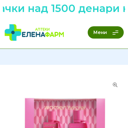
чки над 1500 денари н
Мени