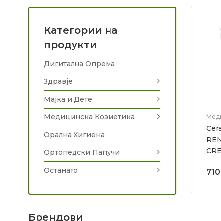
Категории на
продукти
Дигитална Опрема
Здравје
Мајка и Дете
Медицинска Козметика
Мед
Нега
Cer
Орална Хигиена
RE
CRE
Ортопедски Папучи
Останато
71
Брендови