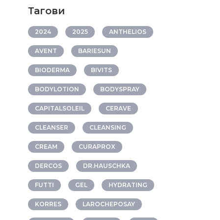
Тагови
2024
2025
ANTHELIOS
AVENT
BARIESUN
BIODERMA
BIVITS
BODYLOTION
BODYSPRAY
CAPITALSOLEIL
CERAVE
CLEANSER
CLEANSING
CREAM
CURAPROX
DERCOS
DR.HAUSCHKA
FUTTI
GEL
HYDRATING
KORRES
LAROCHEPOSAY