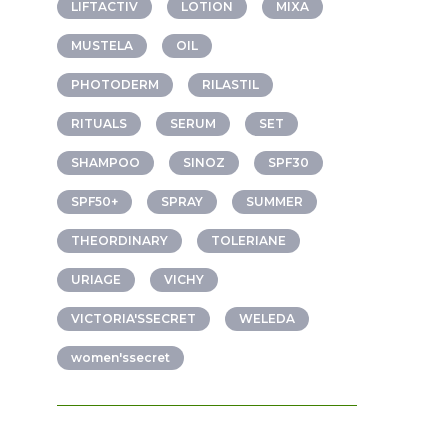
LIFTACTIV
LOTION
MIXA
MUSTELA
OIL
PHOTODERM
RILASTIL
RITUALS
SERUM
SET
SHAMPOO
SINOZ
SPF30
SPF50+
SPRAY
SUMMER
THEORDINARY
TOLERIANE
URIAGE
VICHY
VICTORIA'SSECRET
WELEDA
women'ssecret