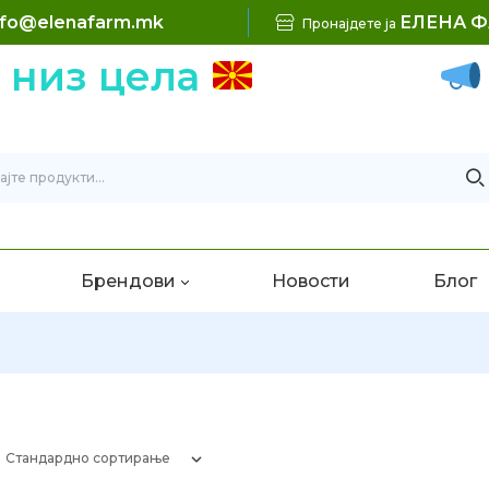
nfo@elenafarm.mk
ЕЛЕНА 
Пронајдете ја
 низ цела
Брендови
Новости
Блог