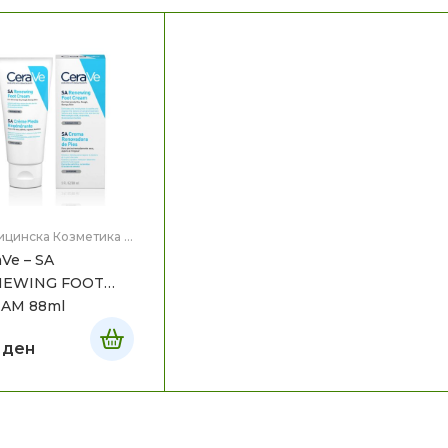
ицинска Козметика
,
 на тело
aVe – SA
NEWING FOOT
AM 88ml
0
ден