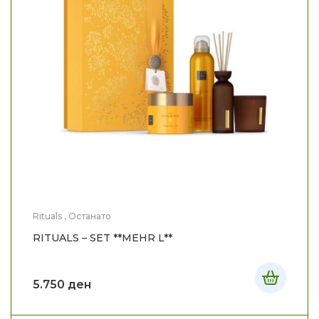
Rituals
,
Останато
RITUALS – SET **MEHR L**
5.750
ден