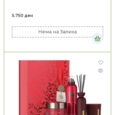
5.750
ден
Нема на Залиха