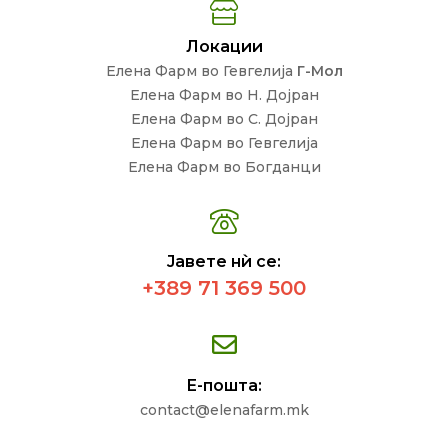
Локации
Елена Фарм во Гевгелија
Г-Мол
Елена Фарм во Н. Дојран
Елена Фарм во С. Дојран
Елена Фарм во Гевгелија
Елена Фарм во Богданци
Јавете нѝ се:
+389 71 369 500
Е-пошта:
contact@elenafarm.mk