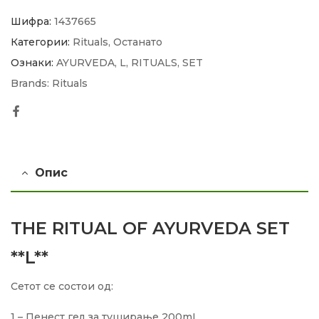
Шифра:
1437665
Категории:
Rituals
,
Останато
Ознаки:
AYURVEDA
,
L
,
RITUALS
,
SET
Brands:
Rituals
Facebook
Опис
THE RITUAL OF AYURVEDA SET
**L**
Сетот се состои од:
1 – Пенест гел за туширање 200mL