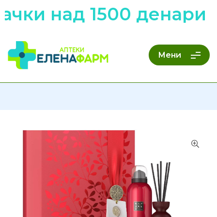
чки над 1500 денари н
Мени