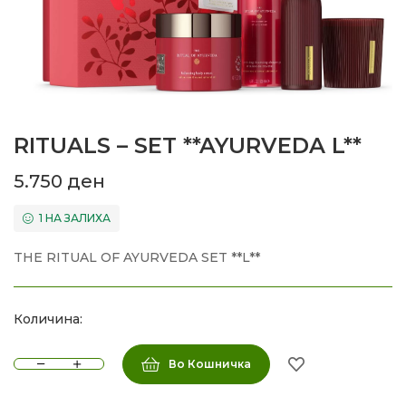
RITUALS – SET **AYURVEDA L**
5.750
ден
1 НА ЗАЛИХА
THE RITUAL OF AYURVEDA SET **L**
Количина:
Во Кошничка