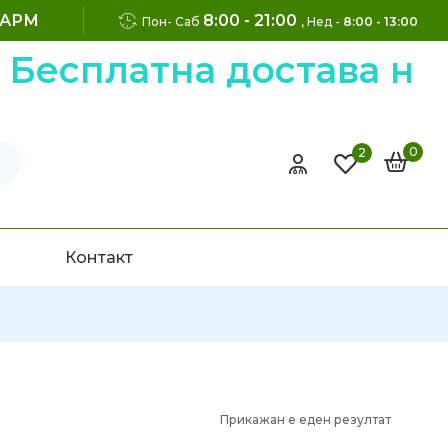
ФАРМ
8:00 - 21:00
Пон- Саб
, Нед -
8:00 - 13:00
есплатна достава на н
0
2
Контакт
Прикажан е еден резултат