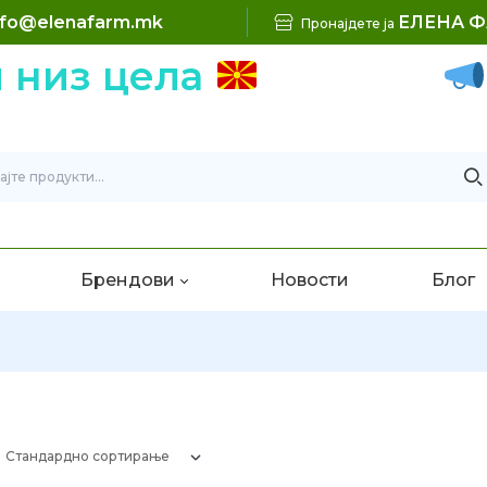
nfo@elenafarm.mk
ЕЛЕНА 
Пронајдете ја
низ цела
Б
Брендови
Новости
Блог