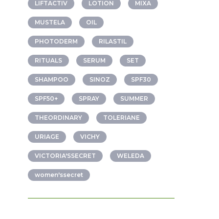
LIFTACTIV
LOTION
MIXA
MUSTELA
OIL
PHOTODERM
RILASTIL
RITUALS
SERUM
SET
SHAMPOO
SINOZ
SPF30
SPF50+
SPRAY
SUMMER
THEORDINARY
TOLERIANE
URIAGE
VICHY
VICTORIA'SSECRET
WELEDA
women'ssecret