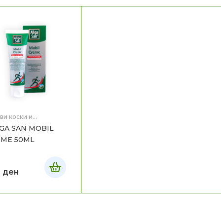
ви коски и
бови/ болка
,
GA SAN MOBIL
вје
ME 50ML
0
ден