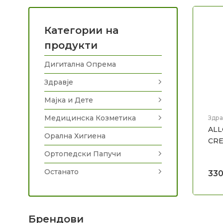
Категории на
продукти
Дигитална Опрема
Здравје
Мајка и Дете
Медицинска Козметика
Здра
згло
ALL
Здра
Орална Хигиена
CRE
Ортопедски Папучи
Останато
33
Брендови