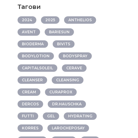
Тагови
2024
2025
ANTHELIOS
AVENT
BARIESUN
BIODERMA
BIVITS
BODYLOTION
BODYSPRAY
CAPITALSOLEIL
CERAVE
CLEANSER
CLEANSING
CREAM
CURAPROX
DERCOS
DR.HAUSCHKA
FUTTI
GEL
HYDRATING
KORRES
LAROCHEPOSAY