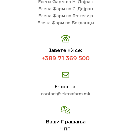
Елена Фарм во Н. Дојран
Елена Фарм во С. Дојран
Елена Фарм во Гевгелија
Елена Фарм во Богданци
Јавете нѝ се:
+389 71 369 500
Е-пошта:
contact@elenafarm.mk
Ваши Прашања
ЧПП