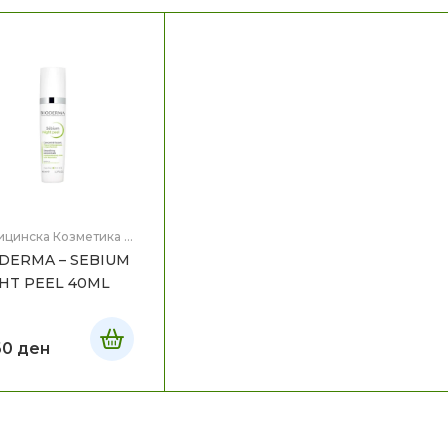
ицинска Козметика
,
 на лице
DERMA – SEBIUM
HT PEEL 40ML
60
ден