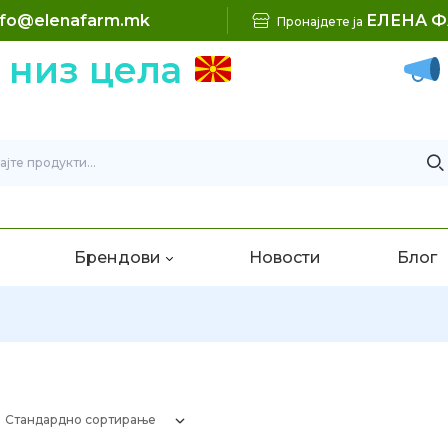
nfo@elenafarm.mk
ЕЛЕНА 
Пронајдете ја
 низ цела
Брендови
Новости
Блог