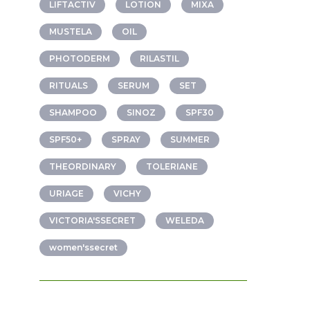
LIFTACTIV
LOTION
MIXA
MUSTELA
OIL
PHOTODERM
RILASTIL
RITUALS
SERUM
SET
SHAMPOO
SINOZ
SPF30
SPF50+
SPRAY
SUMMER
THEORDINARY
TOLERIANE
URIAGE
VICHY
VICTORIA'SSECRET
WELEDA
women'ssecret