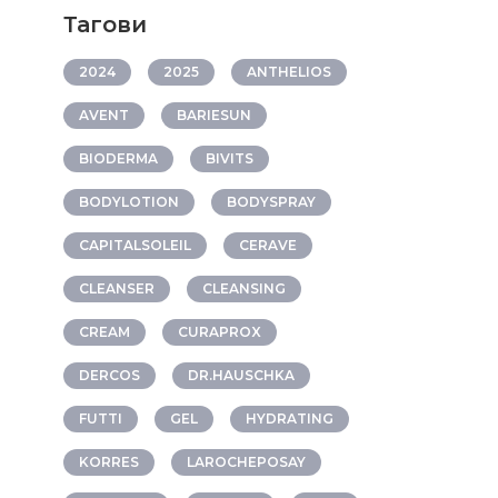
Тагови
2024
2025
ANTHELIOS
AVENT
BARIESUN
BIODERMA
BIVITS
BODYLOTION
BODYSPRAY
CAPITALSOLEIL
CERAVE
CLEANSER
CLEANSING
CREAM
CURAPROX
DERCOS
DR.HAUSCHKA
FUTTI
GEL
HYDRATING
KORRES
LAROCHEPOSAY