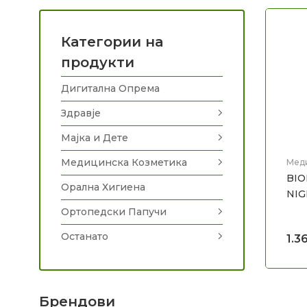
Категории на
продукти
Дигитална Опрема
Здравје
Мајка и Дете
Медицинска Козметика
Мед
Нега
BIO
Орална Хигиена
NIG
Ортопедски Папучи
Останато
1.3
Брендови